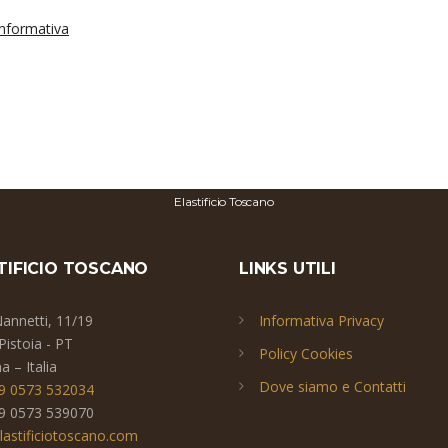
'informativa
Elastificio Toscano
TIFICIO TOSCANO
LINKS UTILI
Nannetti, 11/19
Informativa Privacy
Pistoia - PT
Policy Cookies
 – Italia
Dove siamo e Contatti
9 0573 532034
9 0573 539070
lastificiotoscano.com