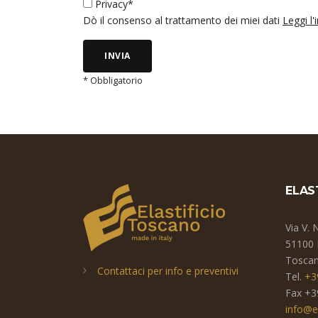
Privacy*
Dò il consenso al trattamento dei miei dati
Leggi l
INVIA
* Obbligatorio
ELAS
Via V. 
51100 
Toscana
Contattaci per info e preventivi
Tel.
+3
Fax +3
info@e