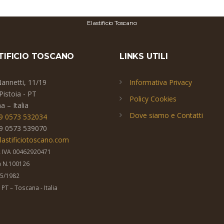
Elastificio Toscano
TIFICIO TOSCANO
LINKS UTILI
Nannetti, 11/19
Informativa Privacy
Pistoia - PT
Policy Cookies
 – Italia
Dove siamo e Contatti
9 0573 532034
9 0573 539070
lastificiotoscano.com
 IVA 00462920471
ea N.100126
05/1982
- PT – Toscana - Italia