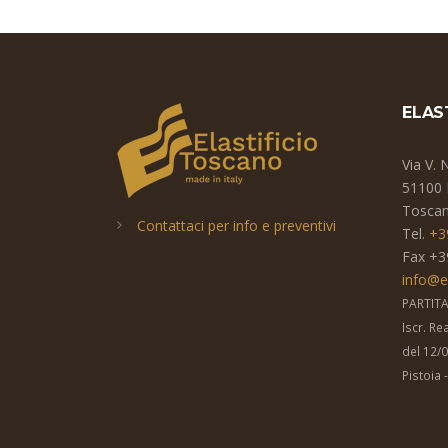
ELAS
Via V. 
51100 
Toscana
Contattaci per info e preventivi
Tel.
+3
Fax +3
info@e
PARTITA
Iscr. R
del 12/
Pistoia 