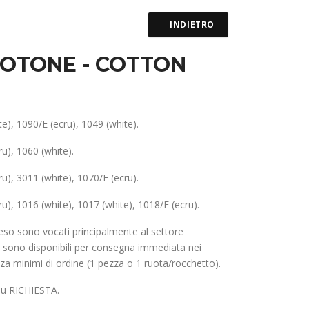
INDIETRO
n COTONE - COTTON
e), 1090/E (ecru), 1049 (white).
u), 1060 (white).
u), 3011 (white), 1070/E (ecru).
u), 1016 (white), 1017 (white), 1018/E (ecru).
o peso sono vocati principalmente al settore
 sono disponibili per consegna immediata nei
za minimi di ordine (1 pezza o 1 ruota/rocchetto).
 su RICHIESTA.