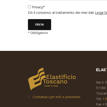
Privacy*
Dò il consenso al trattamento dei miei dati
Leggi l
INVIA
* Obbligatorio
ELAS
Via V. 
51100 
Toscana
Contattaci per info e preventivi
Tel.
+3
Fax +3