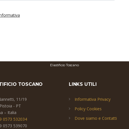
'informativa
Elastificio Toscano
TIFICIO TOSCANO
LINKS UTILI
Nannetti, 11/19
Informativa Privacy
Pistoia - PT
Policy Cookies
 – Italia
Dove siamo e Contatti
9 0573 532034
9 0573 539070