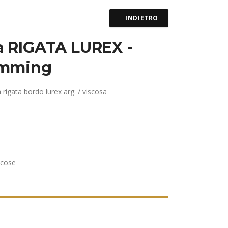
INDIETRO
 RIGATA LUREX -
imming
igata bordo lurex arg. / viscosa
iscose